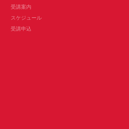
受講案内
スケジュール
受講申込