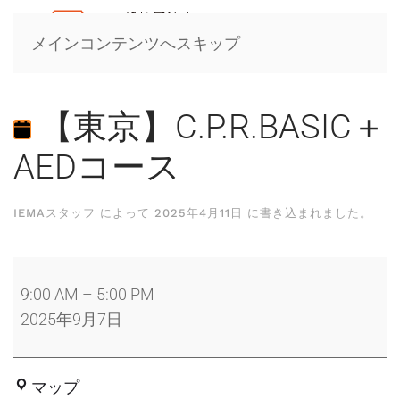
メインコンテンツへスキップ
【東京】C.P.R.BASIC＋
AEDコース
IEMAスタッフ
によって
2025年4月11日
に書き込まれました。
【東
京】
9:00 AM
–
5:00 PM
C.P.R.BASIC
2025年9月7日
＋
AED
東
マップ
コ