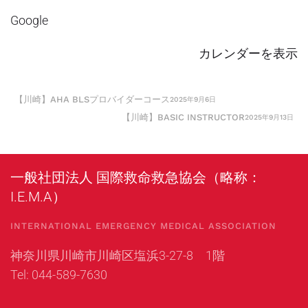
京
ー
Google
都
ス
中
カレンダーを表示
央
区
【川崎】AHA BLSプロバイダーコース
2025年9月6日
【川崎】BASIC INSTRUCTOR
2025年9月13日
一般社団法人 国際救命救急協会（略称：
I.E.M.A）
INTERNATIONAL EMERGENCY MEDICAL ASSOCIATION
神奈川県川崎市川崎区塩浜3-27-8 1階
Tel: 044-589-7630