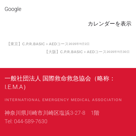
幌
バ
Google
市
イ
中
ダ
カレンダーを表示
央
ー
区
コ
【東京】C.P.R.BASIC＋AEDコース
2025年11月2日
ー
【大阪】C.P.R.BASIC＋AEDコース
2025年11月30日
ス
一般社団法人 国際救命救急協会（略称：
I.E.M.A）
INTERNATIONAL EMERGENCY MEDICAL ASSOCIATION
神奈川県川崎市川崎区塩浜3-27-8 1階
Tel: 044-589-7630