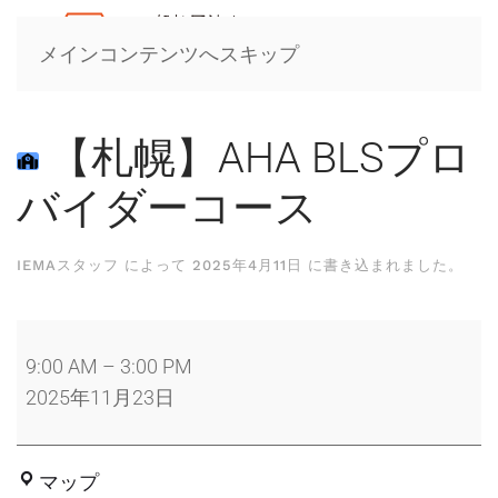
メインコンテンツへスキップ
【札幌】AHA BLSプロ
バイダーコース
IEMAスタッフ
によって
2025年4月11日
に書き込まれました。
【札
幌】
9:00 AM
–
3:00 PM
AHA
2025年11月23日
BLS
プ
札
マップ
ロ