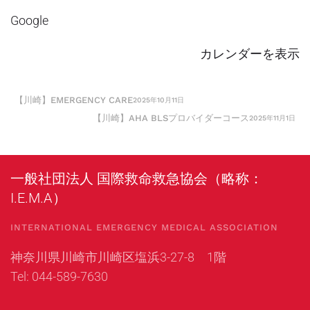
阪
ー
Google
市
ス
東
カレンダーを表示
淀
川
【川崎】EMERGENCY CARE
2025年10月11日
区
【川崎】AHA BLSプロバイダーコース
2025年11月1日
一般社団法人 国際救命救急協会（略称：
I.E.M.A）
INTERNATIONAL EMERGENCY MEDICAL ASSOCIATION
神奈川県川崎市川崎区塩浜3-27-8 1階
Tel: 044-589-7630