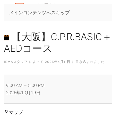
メインコンテンツへスキップ
【大阪】C.P.R.BASIC＋
AEDコース
IEMAスタッフ
によって
2025年4月11日
に書き込まれました。
【大
阪】
9:00 AM
–
5:00 PM
C.P.R.BASIC
2025年10月19日
＋
AED
大
マップ
コ