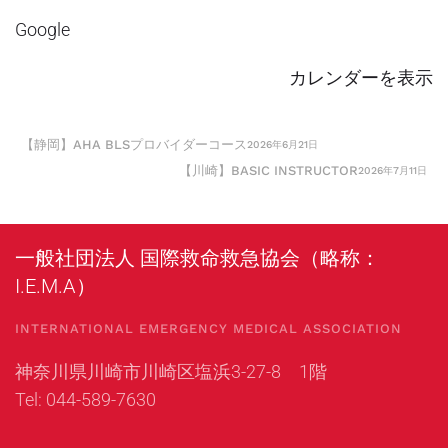
古
コ
Google
屋
ー
市
ス
カレンダーを表示
千
種
【静岡】AHA BLSプロバイダーコース
2026年6月21日
区
【川崎】BASIC INSTRUCTOR
2026年7月11日
一般社団法人 国際救命救急協会（略称：
I.E.M.A）
INTERNATIONAL EMERGENCY MEDICAL ASSOCIATION
神奈川県川崎市川崎区塩浜3-27-8 1階
Tel: 044-589-7630