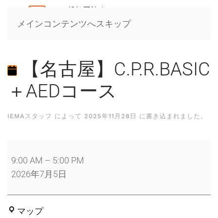
メインコンテンツへスキップ
【名古屋】C.P.R.BASIC
＋AEDコース
IEMAスタッフ
によって
2025年11月28日
に書き込まれました。
【名
古
9:00 AM
–
5:00 PM
屋】
2026年7月5日
C.P.R.BASIC
＋
名
マップ
AED