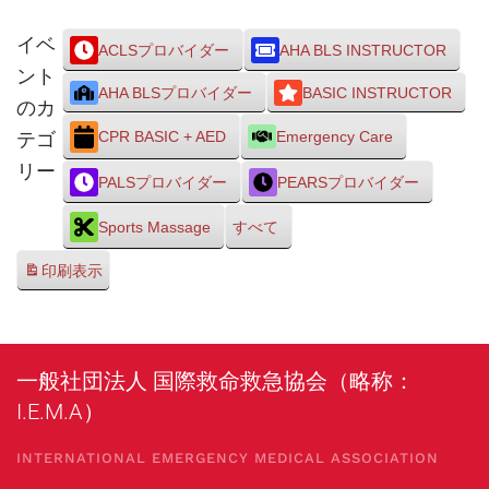
イベ
ACLSプロバイダー
AHA BLS INSTRUCTOR
ント
AHA BLSプロバイダー
BASIC INSTRUCTOR
のカ
テゴ
CPR BASIC + AED
Emergency Care
リー
PALSプロバイダー
PEARSプロバイダー
Sports Massage
すべて
印刷
表示
一般社団法人 国際救命救急協会（略称：
I.E.M.A）
INTERNATIONAL EMERGENCY MEDICAL ASSOCIATION