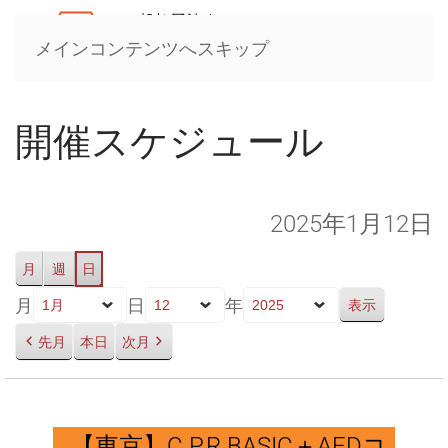
メインコンテンツへスキップ
開催スケジュール
2025年1月12日
月
週
日
月
日
年
先月
本日
次月
【東
京】
【東京】C.P.R.BASIC＋AEDコ