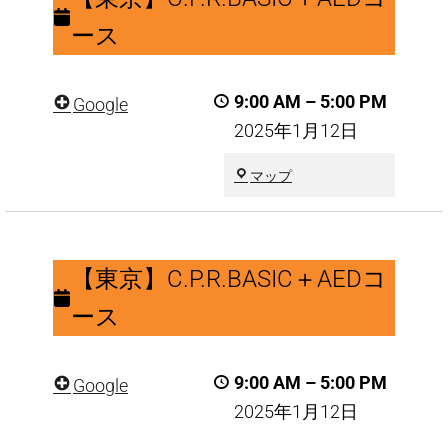
C.P.R.BASIC
ース
＋
AED
9:00 AM
–
5:00 PM
Google
コ
2025年1月12日
ー
ス
東
マップ
京
都
中
【東
央
京】
【東京】C.P.R.BASIC＋AEDコ
区
C.P.R.BASIC
ース
＋
AED
9:00 AM
–
5:00 PM
Google
コ
2025年1月12日
ー
ス