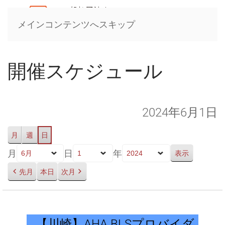
メインコンテンツへスキップ
開催スケジュール
2024年6月1日
月
週
日
月
日
年
先月
本日
次月
【川
崎】
【川崎】AHA BLSプロバイダ