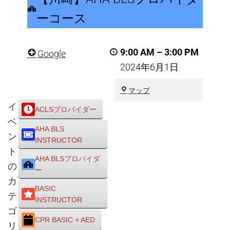
AHA
ーコース
BLS
プ
9:00 AM
–
3:00 PM
Google
ロ
2024年6月1日
バ
イ
川
マップ
ダ
崎
イ
ACLSプロバイダー
市
ー
ベ
川
コ
AHA BLS
崎
ン
INSTRUCTOR
ー
区
ト
ス
AHA BLSプロバイダ
の
ー
カ
BASIC
テ
INSTRUCTOR
ゴ
CPR BASIC + AED
リ