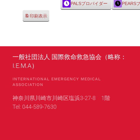
PALSプロバイダー
PEAR
印刷
表示
一般社団法人 国際救命救急協会（略称：
I.E.M.A）
INTERNATIONAL EMERGENCY MEDICAL
ASSOCIATION
神奈川県川崎市川崎区塩浜3-27-8 1階
Tel: 044-589-7630