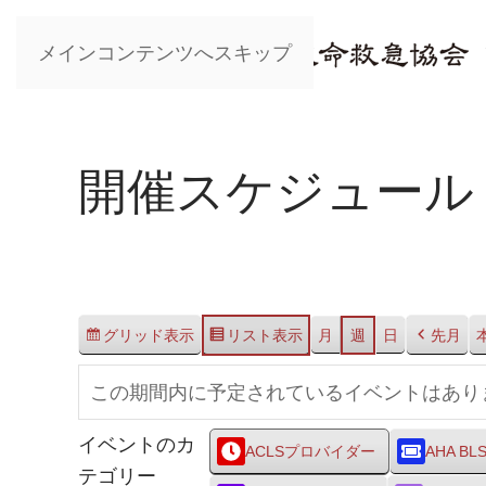
メインコンテンツへスキップ
開催スケジュール
グリッド
表示
リスト
表示
月
週
日
先月
この期間内に予定されているイベントはあり
イベントのカ
ACLSプロバイダー
AHA BL
テゴリー