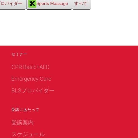
Sプロバイダー
Sports Massage
すべて
セミナー
CPR Basic+AED
Emergency Care
BLSプロバイダー
受講にあたって
受講案内
スケジュール