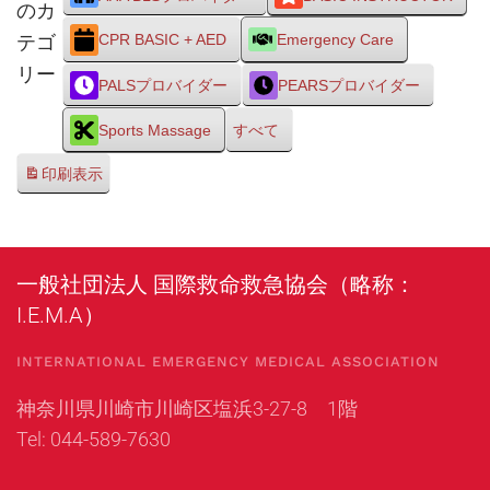
のカ
テゴ
CPR BASIC + AED
Emergency Care
リー
PALSプロバイダー
PEARSプロバイダー
Sports Massage
すべて
印刷
表示
一般社団法人 国際救命救急協会（略称：
I.E.M.A）
INTERNATIONAL EMERGENCY MEDICAL ASSOCIATION
神奈川県川崎市川崎区塩浜3-27-8 1階
Tel: 044-589-7630