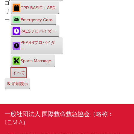
ゴ
CPR BASIC + AED
リ
ー
Emergency Care
PALSプロバイダー
PEARSプロバイダ
ー
Sports Massage
すべて
印刷
表示
一般社団法人 国際救命救急協会（略称：
I.E.M.A）