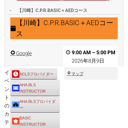
-
【川崎】C.P.R.BASIC＋AEDコース
【川
【川崎】C.P.R.BASIC＋AEDコー
崎】
ス
C.P.R.BASIC
＋
9:00 AM
–
5:00 PM
Google
AED
2026年8月9日
コ
ー
イ
川
マップ
ACLSプロバイダー
ス
崎
ベ
AHA BLS
市
ン
INSTRUCTOR
川
ト
崎
AHA BLSプロバイダ
区
の
ー
カ
BASIC
テ
INSTRUCTOR