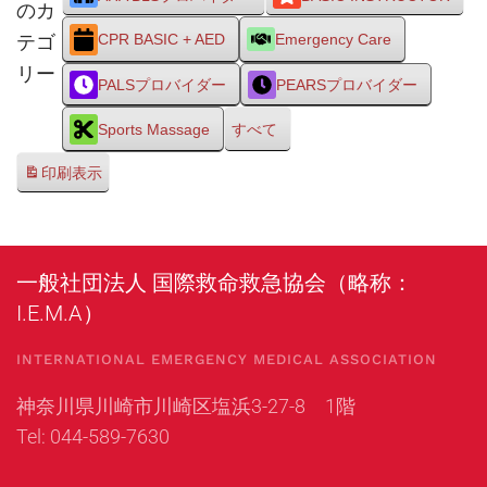
のカ
テゴ
CPR BASIC + AED
Emergency Care
リー
PALSプロバイダー
PEARSプロバイダー
Sports Massage
すべて
印刷
表示
一般社団法人 国際救命救急協会（略称：
I.E.M.A）
INTERNATIONAL EMERGENCY MEDICAL ASSOCIATION
神奈川県川崎市川崎区塩浜3-27-8 1階
Tel: 044-589-7630