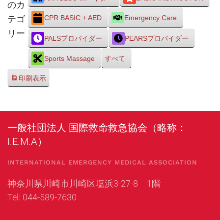
のカ
テゴ
CPR BASIC + AED
Emergency Care
リー
PALSプロバイダー
PEARSプロバイダー
Sports Massage
すべて
印刷
表示
一般社団法人 国際救命救急協会（略称：
I.E.M.A）
INTERNATIONAL EMERGENCY MEDICAL ASSOCIATION
神奈川県川崎市川崎区塩浜3-27-8 1階
Tel: 044-589-7630