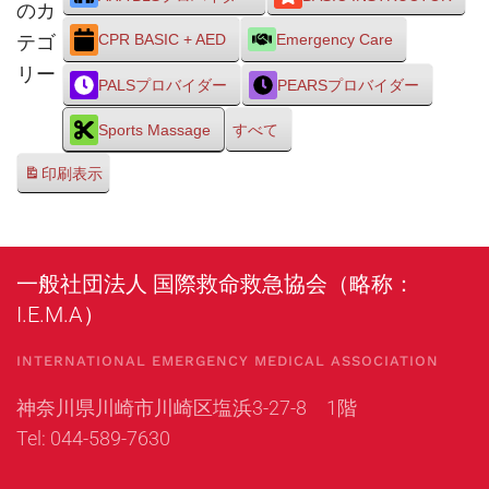
のカ
テゴ
CPR BASIC + AED
Emergency Care
リー
PALSプロバイダー
PEARSプロバイダー
Sports Massage
すべて
印刷
表示
一般社団法人 国際救命救急協会（略称：
I.E.M.A）
INTERNATIONAL EMERGENCY MEDICAL ASSOCIATION
神奈川県川崎市川崎区塩浜3-27-8 1階
Tel: 044-589-7630