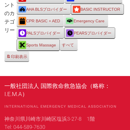
ント
AHA BLSプロバイダー
BASIC INSTRUCTOR
のカ
テゴ
CPR BASIC + AED
Emergency Care
リー
PALSプロバイダー
PEARSプロバイダー
Sports Massage
すべて
印刷
表示
一般社団法人 国際救命救急協会（略称：
I.E.M.A）
INTERNATIONAL EMERGENCY MEDICAL ASSOCIATION
神奈川県川崎市川崎区塩浜3-27-8 1階
Tel: 044-589-7630