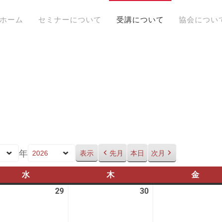
ホーム
セミナーについて
受講について
協会につい
年
先月
本日
次月
水
水
木
木
金
金
曜
曜
曜
29
2026
30
2026
日
日
日
年
年
7
7