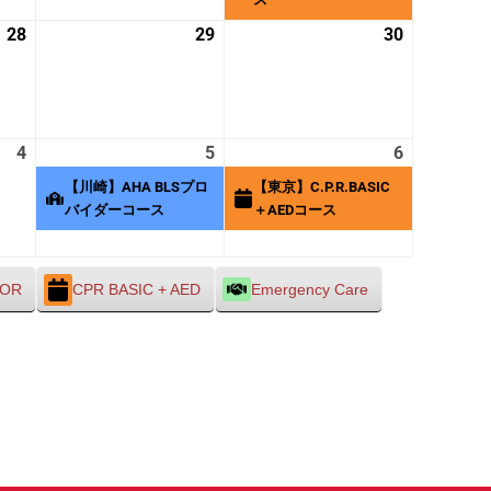
28
2026
29
2026
30
2026
年
年
年
8
8
8
月
月
月
28
29
30
4
2026
5
2026
(1
6
2026
(1
日
日
日
年
年
件
年
件
【川崎】AHA BLSプロ
【東京】C.P.R.BASIC
9
9
の
9
の
バイダーコース
＋AEDコース
月
月
イ
月
イ
4
5
ベ
6
ベ
日
日
ン
日
ン
TOR
CPR BASIC + AED
Emergency Care
ト)
ト)