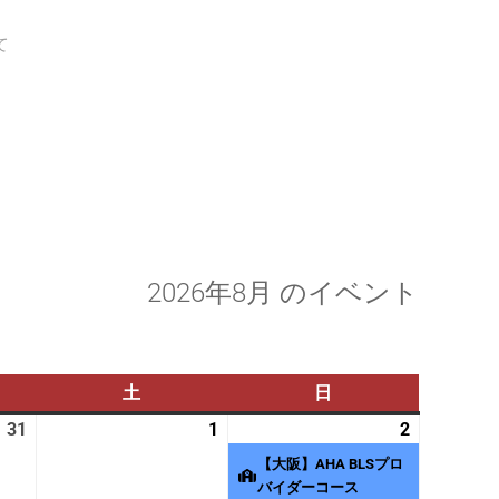
て
2026年8月 のイベント
土
土
日
日
曜
曜
31
2026
1
2026
2
2026
(2
日
日
年
年
年
件
【大阪】AHA BLSプロ
7
8
8
の
バイダーコース