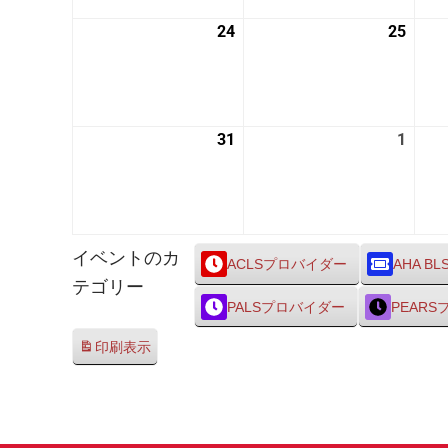
24
2026
25
2026
年
年
8
8
月
月
24
25
31
2026
1
2026
日
日
年
年
8
9
月
月
31
1
イベントのカ
日
日
ACLSプロバイダー
AHA BL
テゴリー
PALSプロバイダー
PEAR
印刷
表示