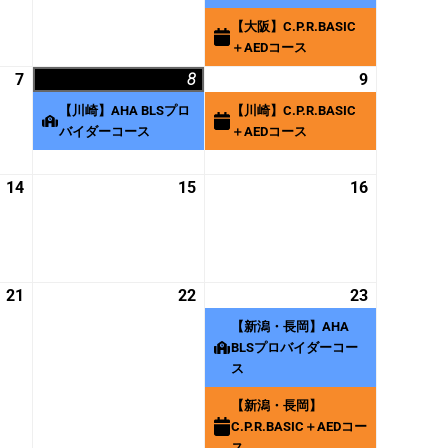
月
月
月
イ
【大阪】C.P.R.BASIC
31
1
2
ベ
＋AEDコース
日
日
日
ン
7
2026
8
2026
(1
9
2026
(1
ト)
年
年
件
年
件
【川崎】AHA BLSプロ
【川崎】C.P.R.BASIC
8
8
の
8
の
バイダーコース
＋AEDコース
月
月
イ
月
イ
7
8
ベ
9
ベ
14
2026
15
2026
16
2026
日
日
ン
日
ン
年
年
年
ト)
ト)
8
8
8
月
月
月
14
15
16
21
2026
22
2026
23
2026
(2
日
日
日
年
年
年
件
【新潟・長岡】AHA
8
8
8
の
BLSプロバイダーコー
月
月
ス
月
イ
21
22
23
ベ
【新潟・長岡】
日
日
日
ン
C.P.R.BASIC＋AEDコー
ト)
ス