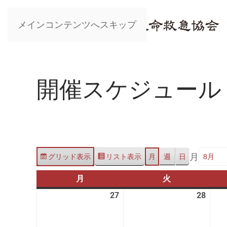
メインコンテンツへスキップ
開催スケジュール
月
グリッド
表示
リスト
表示
月
週
日
月
月
火
火
曜
曜
27
2026
28
2026
日
日
年
年
7
7