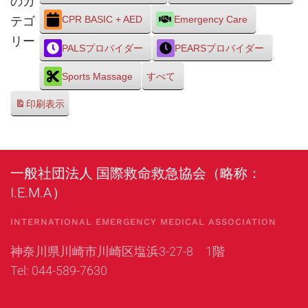
のカ
テゴ
CPR BASIC + AED
Emergency Care
リー
PALSプロバイダー
PEARSプロバイダー
Sports Massage
すべて
印刷
表示
一般社団法人 国際救命救急協会（略称：
I.E.M.A）
INTERNATIONAL EMERGENCY MEDICAL ASSOCIATION
神奈川県川崎市川崎区塩浜3-27-8 1階
Tel: 044-589-7630