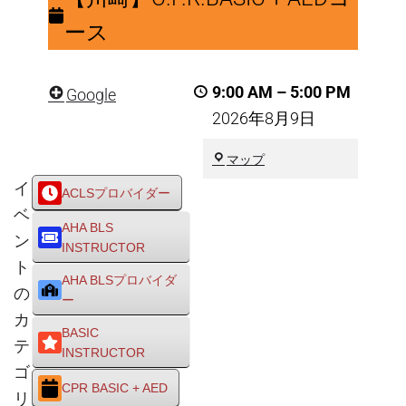
C.P.R.BASIC
ース
＋
AED
9:00 AM
–
5:00 PM
Google
コ
2026年8月9日
ー
ス
川
マップ
崎
イ
ACLSプロバイダー
市
ベ
川
AHA BLS
崎
ン
INSTRUCTOR
区
ト
AHA BLSプロバイダ
の
ー
カ
BASIC
テ
INSTRUCTOR
ゴ
CPR BASIC + AED
リ