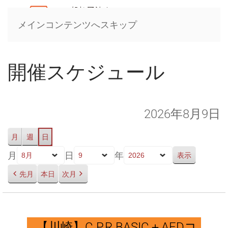
メインコンテンツへスキップ
開催スケジュール
2026年8月9日
月
週
日
月
日
年
先月
本日
次月
【川
崎】
【川崎】C.P.R.BASIC＋AEDコ