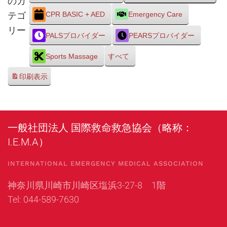
のカ
テゴ
CPR BASIC + AED
Emergency Care
リー
PALSプロバイダー
PEARSプロバイダー
Sports Massage
すべて
印刷
表示
一般社団法人 国際救命救急協会（略称：
I.E.M.A）
INTERNATIONAL EMERGENCY MEDICAL ASSOCIATION
神奈川県川崎市川崎区塩浜3-27-8 1階
Tel: 044-589-7630