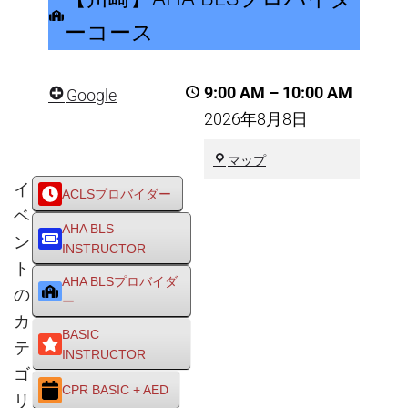
AHA
ーコース
BLS
プ
9:00 AM
–
10:00 AM
Google
ロ
2026年8月8日
バ
イ
川
マップ
ダ
崎
イ
ACLSプロバイダー
市
ー
ベ
川
コ
AHA BLS
崎
ン
INSTRUCTOR
ー
区
ト
ス
AHA BLSプロバイダ
の
ー
カ
BASIC
テ
INSTRUCTOR
ゴ
CPR BASIC + AED
リ