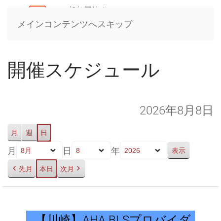
メインコンテンツへスキップ
開催スケジュール
2026年8月8日
月
週
日
月
日
年
先月
本日
次月
【川
崎】
【川崎】AHA BLSプロバイダ