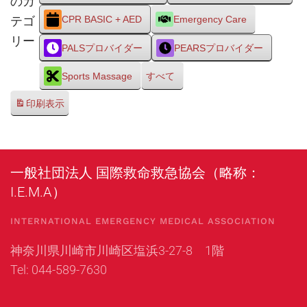
のカ
テゴ
CPR BASIC + AED
Emergency Care
リー
PALSプロバイダー
PEARSプロバイダー
Sports Massage
すべて
印刷
表示
一般社団法人 国際救命救急協会（略称：
I.E.M.A）
INTERNATIONAL EMERGENCY MEDICAL ASSOCIATION
神奈川県川崎市川崎区塩浜3-27-8 1階
Tel: 044-589-7630