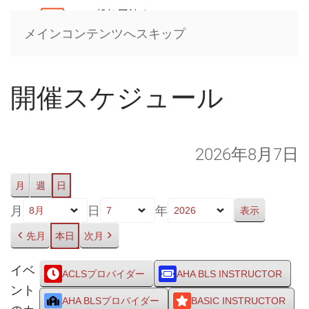
メインコンテンツへスキップ
開催スケジュール
2026年8月7日
月
週
日
月
日
年
先月
本日
次月
イベ
ACLSプロバイダー
AHA BLS INSTRUCTOR
ント
AHA BLSプロバイダー
BASIC INSTRUCTOR