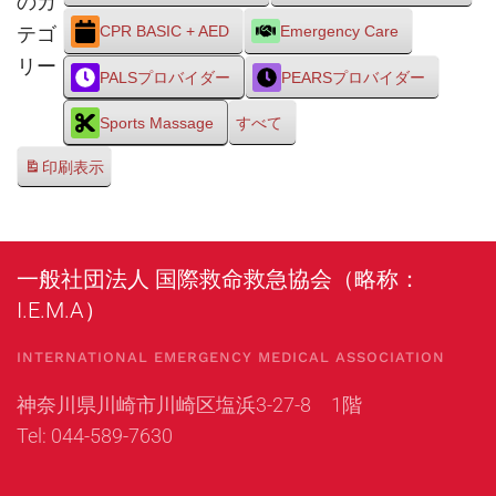
のカ
テゴ
CPR BASIC + AED
Emergency Care
リー
PALSプロバイダー
PEARSプロバイダー
Sports Massage
すべて
印刷
表示
一般社団法人 国際救命救急協会（略称：
I.E.M.A）
INTERNATIONAL EMERGENCY MEDICAL ASSOCIATION
神奈川県川崎市川崎区塩浜3-27-8 1階
Tel: 044-589-7630