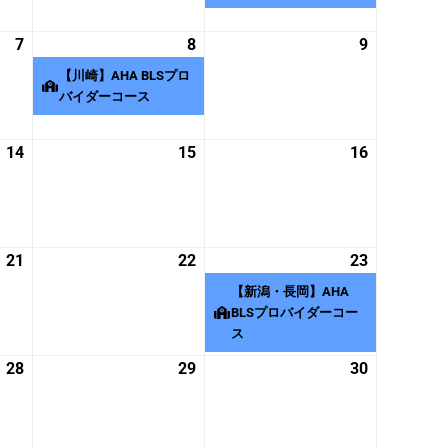
月
月
月
イ
31
1
2
ベ
7
2026
8
2026
(1
9
2026
日
日
日
ン
年
年
件
年
【川崎】AHA BLSプロ
ト)
8
8
の
8
バイダーコース
月
月
イ
月
7
8
ベ
9
14
2026
15
2026
16
2026
日
日
ン
日
年
年
年
ト)
8
8
8
月
月
月
14
15
16
21
2026
22
2026
23
2026
(1
日
日
日
年
年
年
件
【新潟・長岡】AHA
8
8
8
の
BLSプロバイダーコー
月
月
ス
月
イ
21
22
23
ベ
28
2026
29
2026
30
2026
日
日
日
ン
年
年
年
ト)
8
8
8
月
月
月