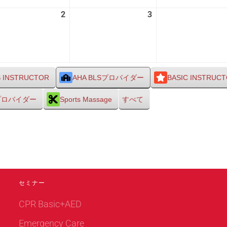
26
27
2
2026
3
2026
日
日
年
年
9
9
月
月
2
3
日
日
S INSTRUCTOR
AHA BLSプロバイダー
BASIC INSTRUC
Sプロバイダー
Sports Massage
すべて
セミナー
CPR Basic+AED
Emergency Care