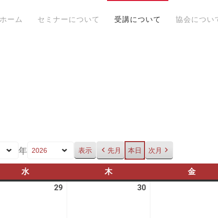
ホーム
セミナーについて
受講について
協会につい
年
先月
本日
次月
水
水
木
木
金
金
曜
曜
曜
29
2026
30
2026
日
日
日
年
年
7
7