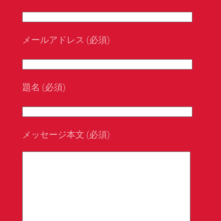
メールアドレス (必須)
題名 (必須)
メッセージ本文 (必須)