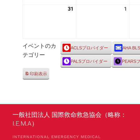
24
25
31
2026
1
2026
日
日
年
年
8
9
月
月
31
1
イベントのカ
日
日
ACLSプロバイダー
AHA BL
テゴリー
PALSプロバイダー
PEAR
印刷
表示
一般社団法人 国際救命救急協会（略称：
I.E.M.A）
INTERNATIONAL EMERGENCY MEDICAL