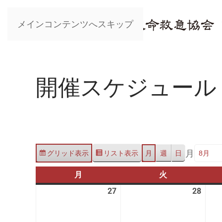
メインコンテンツへスキップ
開催スケジュール
月
グリッド
表示
リスト
表示
月
週
日
月
月
火
火
曜
曜
27
2026
28
2026
日
日
年
年
7
7