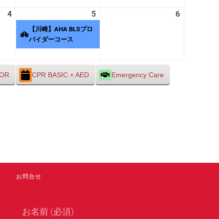
28
29
30
4
2026
5
2026
(1
6
2026
日
日
日
年
年
件
年
【川崎】AHA BLSプロ
9
9
の
9
バイダーコース
月
月
イ
月
4
5
ベ
6
日
日
ン
日
TOR
CPR BASIC + AED
Emergency Care
ト)
お問合せ
お名前 (必須)