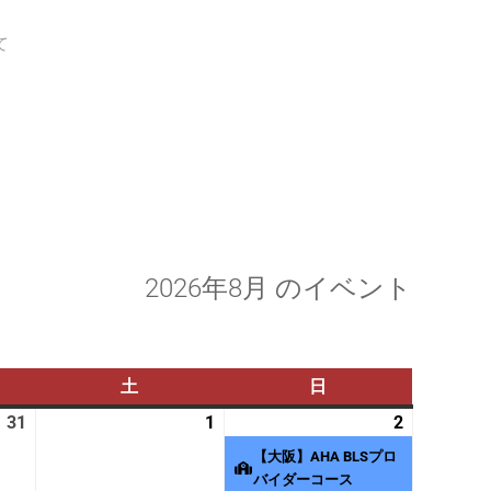
て
2026年8月 のイベント
土
土
日
日
曜
曜
31
2026
1
2026
2
2026
(1
日
日
年
年
年
件
【大阪】AHA BLSプロ
7
8
8
の
バイダーコース