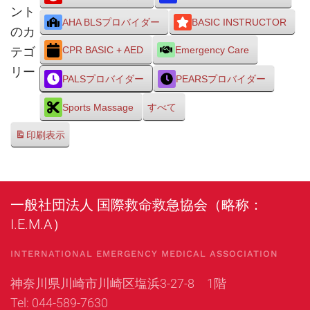
ント
AHA BLSプロバイダー
BASIC INSTRUCTOR
のカ
テゴ
CPR BASIC + AED
Emergency Care
リー
PALSプロバイダー
PEARSプロバイダー
Sports Massage
すべて
印刷
表示
一般社団法人 国際救命救急協会（略称：
I.E.M.A）
INTERNATIONAL EMERGENCY MEDICAL ASSOCIATION
神奈川県川崎市川崎区塩浜3-27-8 1階
Tel: 044-589-7630