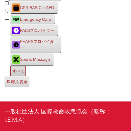
ゴ
CPR BASIC + AED
リ
ー
Emergency Care
PALSプロバイダー
PEARSプロバイダ
ー
Sports Massage
すべて
印刷
表示
一般社団法人 国際救命救急協会（略称：
I.E.M.A）