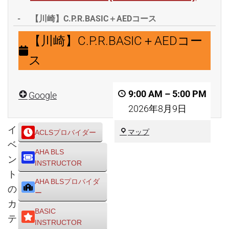
-
【川崎】C.P.R.BASIC＋AEDコース
【川
【川崎】C.P.R.BASIC＋AEDコー
崎】
ス
C.P.R.BASIC
＋
9:00 AM
–
5:00 PM
Google
AED
2026年8月9日
コ
ー
イ
川
マップ
ACLSプロバイダー
ス
崎
ベ
AHA BLS
市
ン
INSTRUCTOR
川
ト
崎
AHA BLSプロバイダ
区
の
ー
カ
BASIC
テ
INSTRUCTOR