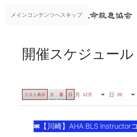
メインコンテンツへスキップ
開催スケジュール
月
日
リスト
表示
月
週
日
【川
崎】
【川崎】AHA BLS Instructo
AHA