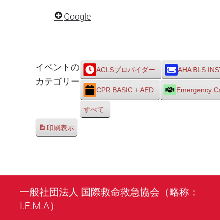
BLS
Google
Instructor
コ
ー
ス
イベントの
ACLSプロバイダー
AHA BLS IN
カテゴリー
CPR BASIC + AED
Emergency C
すべて
印刷
表示
一般社団法人 国際救命救急協会（略称：
I.E.M.A）