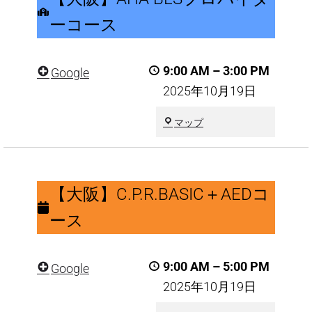
AHA
ーコース
BLS
プ
9:00 AM
–
3:00 PM
Google
ロ
2025年10月19日
バ
イ
大
マップ
ダ
阪
市
ー
東
【大
コ
淀
阪】
【大阪】C.P.R.BASIC＋AEDコ
ー
川
C.P.R.BASIC
区
ス
ース
＋
AED
9:00 AM
–
5:00 PM
Google
コ
2025年10月19日
ー
ス