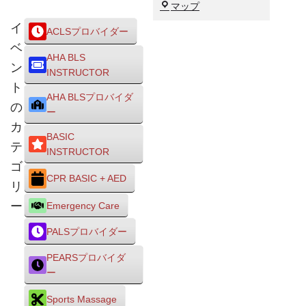
大
マップ
阪
イ
ACLSプロバイダー
市
ベ
東
AHA BLS
淀
ン
INSTRUCTOR
川
ト
区
AHA BLSプロバイダ
の
ー
カ
BASIC
テ
INSTRUCTOR
ゴ
CPR BASIC + AED
リ
ー
Emergency Care
PALSプロバイダー
PEARSプロバイダ
ー
Sports Massage