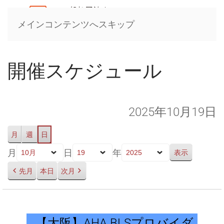
メインコンテンツへスキップ
開催スケジュール
2025年10月19日
月
週
日
月
日
年
先月
本日
次月
【大
阪】
【大阪】AHA BLSプロバイダ