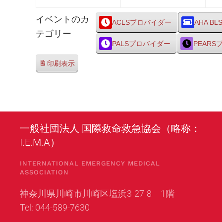
26
27
イベントのカ
日
日
ACLSプロバイダー
AHA BL
テゴリー
PALSプロバイダー
PEAR
印刷
表示
一般社団法人 国際救命救急協会（略称：
I.E.M.A）
INTERNATIONAL EMERGENCY MEDICAL
ASSOCIATION
神奈川県川崎市川崎区塩浜3-27-8 1階
Tel: 044-589-7630