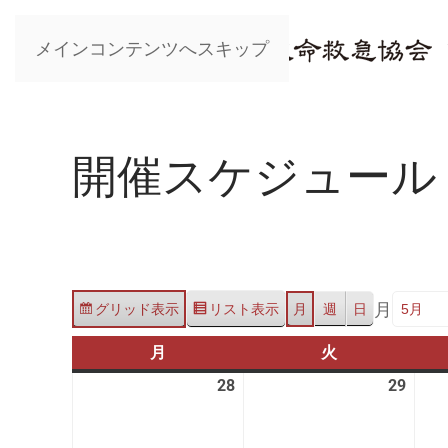
メインコンテンツへスキップ
開催スケジュール
月
グリッド
表示
リスト
表示
月
週
日
月
月
火
火
曜
曜
28
2025
29
2025
日
日
年
年
4
4