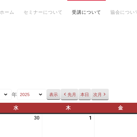
ホーム
セミナーについて
受講について
協会につい
年
先月
本日
次月
水
水
木
木
金
金
曜
曜
曜
30
2025
1
2025
日
日
日
年
年
4
5