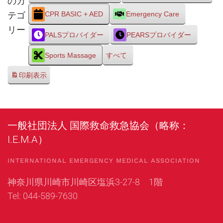
のカ
テゴ
CPR BASIC + AED
Emergency Care
リー
PALSプロバイダー
PEARSプロバイダー
Sports Massage
すべて
印刷
表示
一般社団法人 国際救命救急協会（略称：
I.E.M.A）
INTERNATIONAL EMERGENCY MEDICAL ASSOCIATION
神奈川県川崎市川崎区塩浜3-27-8 1階
Tel: 044-589-7630