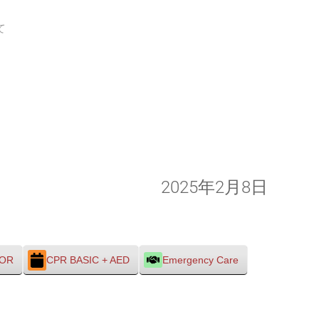
て
2025年2月8日
TOR
CPR BASIC + AED
Emergency Care