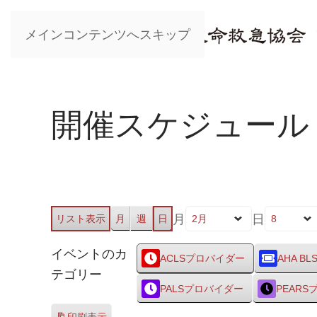
メインコンテンツへスキップ
開催スケジュール
月
日
リスト
表示
月
週
日
イベントのカ
ACLSプロバイダー
AHA BL
テゴリー
PALSプロバイダー
PEAR