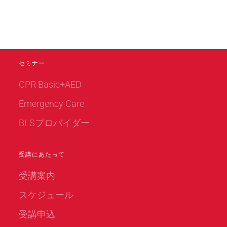
セミナー
CPR Basic+AED
Emergency Care
BLSプロバイダー
受講にあたって
受講案内
スケジュール
受講申込