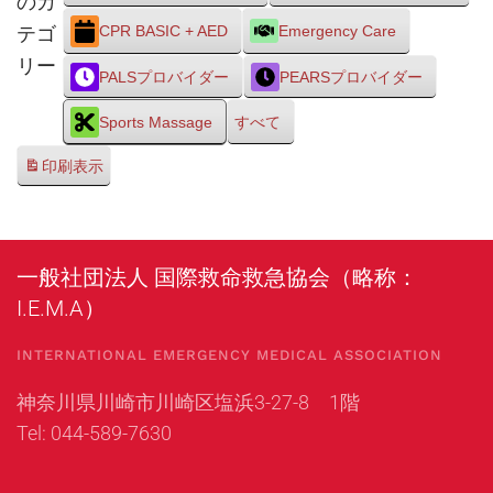
のカ
テゴ
CPR BASIC + AED
Emergency Care
リー
PALSプロバイダー
PEARSプロバイダー
Sports Massage
すべて
印刷
表示
一般社団法人 国際救命救急協会（略称：
I.E.M.A）
INTERNATIONAL EMERGENCY MEDICAL ASSOCIATION
神奈川県川崎市川崎区塩浜3-27-8 1階
Tel: 044-589-7630