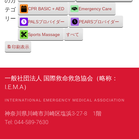
のカ
テゴ
CPR BASIC + AED
Emergency Care
リー
PALSプロバイダー
PEARSプロバイダー
Sports Massage
すべて
印刷
表示
一般社団法人 国際救命救急協会（略称：
I.E.M.A）
INTERNATIONAL EMERGENCY MEDICAL ASSOCIATION
神奈川県川崎市川崎区塩浜3-27-8 1階
Tel: 044-589-7630