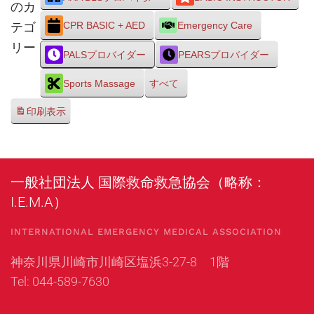
のカ
テゴ
CPR BASIC + AED
Emergency Care
リー
PALSプロバイダー
PEARSプロバイダー
Sports Massage
すべて
印刷
表示
一般社団法人 国際救命救急協会（略称：
I.E.M.A）
INTERNATIONAL EMERGENCY MEDICAL ASSOCIATION
神奈川県川崎市川崎区塩浜3-27-8 1階
Tel: 044-589-7630