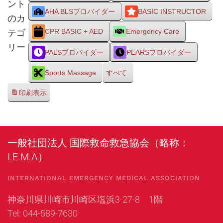
ント
AHA BLSプロバイダー
BASIC INSTRUCTOR
のカ
テゴ
CPR BASIC + AED
Emergency Care
リー
PALSプロバイダー
PEARSプロバイダー
Sports Massage
すべて
印刷
表示
一般社団法人 国際救命救急協会（略称：
I.E.M.A）
INTERNATIONAL EMERGENCY MEDICAL ASSOCIATION
神奈川県川崎市川崎区塩浜3-27-8 1階
Tel: 044-589-7630