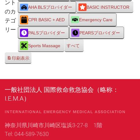
ント
AHA BLSプロバイダー
BASIC INSTRUCTOR
のカ
テゴ
CPR BASIC + AED
Emergency Care
リー
PALSプロバイダー
PEARSプロバイダー
Sports Massage
すべて
印刷
表示
一般社団法人 国際救命救急協会（略称：
I.E.M.A）
INTERNATIONAL EMERGENCY MEDICAL ASSOCIATION
神奈川県川崎市川崎区塩浜3-27-8 1階
Tel: 044-589-7630