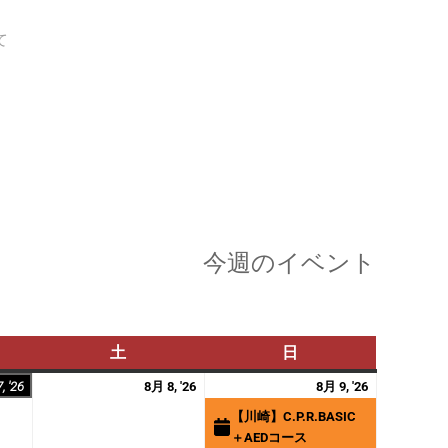
て
今週のイベント
土
土
日
日
曜
曜
2026
2026
2026
(1
, '26
8月 8, '26
8月 9, '26
日
日
年
年
年
件
【川崎】C.P.R.BASIC
8
8
8
の
＋AEDコース