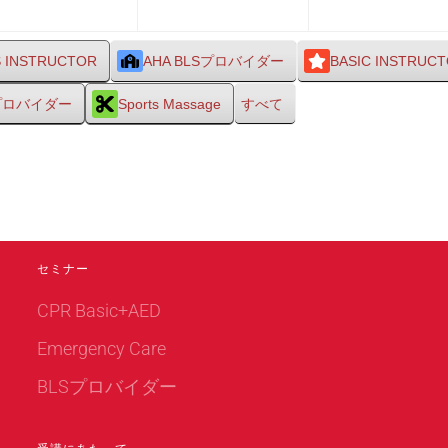
月
月
5
6
日
日
S INSTRUCTOR
AHA BLSプロバイダー
BASIC INSTRUC
Sプロバイダー
Sports Massage
すべて
セミナー
CPR Basic+AED
Emergency Care
BLSプロバイダー