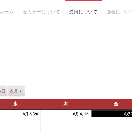
ホーム
セミナーについて
受講について
協会につい
本日
次月
水
水
木
木
金
金
曜
曜
曜
2026
2026
8月 5, '26
8月 6, '26
8月 7
日
日
日
年
年
8
8