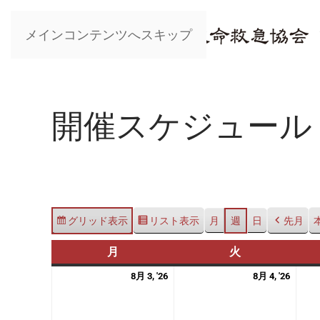
メインコンテンツへスキップ
開催スケジュール
グリッド
表示
リスト
表示
月
週
日
先月
月
月
火
火
曜
曜
2026
2026
8月 3, '26
8月 4, '26
日
日
年
年
8
8