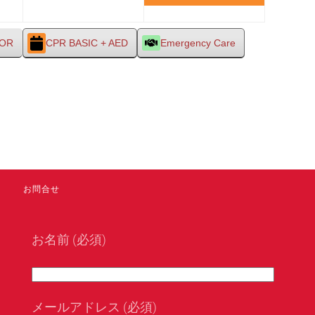
月
月
月
イ
7
8
9
ベ
日
日
日
ン
TOR
CPR BASIC + AED
Emergency Care
ト)
お問合せ
お名前 (必須)
メールアドレス (必須)