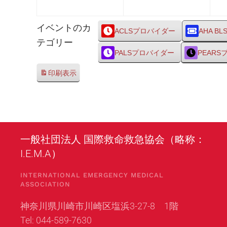
月
月
3
4
イベントのカ
日
日
ACLSプロバイダー
AHA BL
テゴリー
PALSプロバイダー
PEAR
印刷
表示
一般社団法人 国際救命救急協会（略称：
I.E.M.A）
INTERNATIONAL EMERGENCY MEDICAL
ASSOCIATION
神奈川県川崎市川崎区塩浜3-27-8 1階
Tel: 044-589-7630