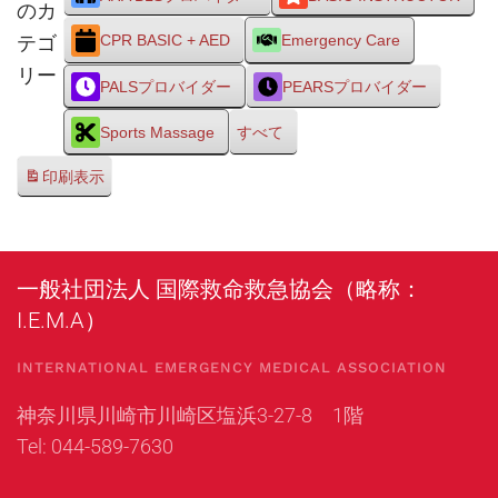
のカ
テゴ
CPR BASIC + AED
Emergency Care
リー
PALSプロバイダー
PEARSプロバイダー
Sports Massage
すべて
印刷
表示
一般社団法人 国際救命救急協会（略称：
I.E.M.A）
INTERNATIONAL EMERGENCY MEDICAL ASSOCIATION
神奈川県川崎市川崎区塩浜3-27-8 1階
Tel: 044-589-7630