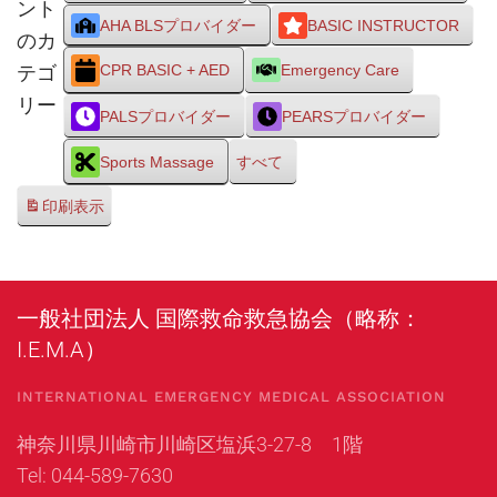
ント
AHA BLSプロバイダー
BASIC INSTRUCTOR
のカ
テゴ
CPR BASIC + AED
Emergency Care
リー
PALSプロバイダー
PEARSプロバイダー
Sports Massage
すべて
印刷
表示
一般社団法人 国際救命救急協会（略称：
I.E.M.A）
INTERNATIONAL EMERGENCY MEDICAL ASSOCIATION
神奈川県川崎市川崎区塩浜3-27-8 1階
Tel: 044-589-7630