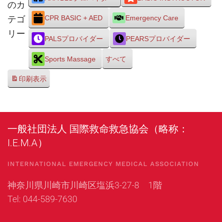
のカ
テゴ
CPR BASIC + AED
Emergency Care
リー
PALSプロバイダー
PEARSプロバイダー
Sports Massage
すべて
印刷
表示
一般社団法人 国際救命救急協会（略称：
I.E.M.A）
INTERNATIONAL EMERGENCY MEDICAL ASSOCIATION
神奈川県川崎市川崎区塩浜3-27-8 1階
Tel: 044-589-7630