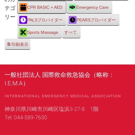
テゴ
CPR BASIC + AED
Emergency Care
リー
PALSプロバイダー
PEARSプロバイダー
Sports Massage
すべて
印刷
表示
一般社団法人 国際救命救急協会（略称：
I.E.M.A）
INTERNATIONAL EMERGENCY MEDICAL ASSOCIATION
神奈川県川崎市川崎区塩浜3-27-8 1階
Tel: 044-589-7630