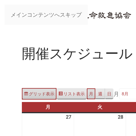
メインコンテンツへスキップ
開催スケジュール
月
グリッド
表示
リスト
表示
月
週
日
月
月
火
火
曜
曜
27
2026
28
2026
日
日
年
年
7
7