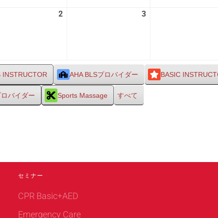
26
27
2
2026
3
2026
日
日
年
年
9
9
月
月
2
3
日
日
S INSTRUCTOR
AHA BLSプロバイダー
BASIC INSTRUC
Sプロバイダー
Sports Massage
すべて
セミナー
CPR Basic+AED
Emergency Care