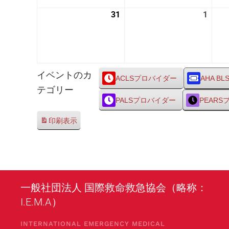
24
25
31
2026
1
2026
日
日
年
年
8
9
月
月
31
1
イベントのカ
日
日
ACLSプロバイダー
AHA BL
テゴリー
PALSプロバイダー
PEAR
印刷
表示
一般社団法人 国際救命救急協会（略称：
I.E.M.A）
INTERNATIONAL EMERGENCY MEDICAL