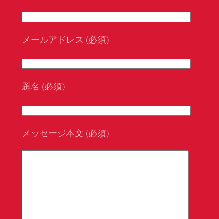
メールアドレス (必須)
題名 (必須)
メッセージ本文 (必須)