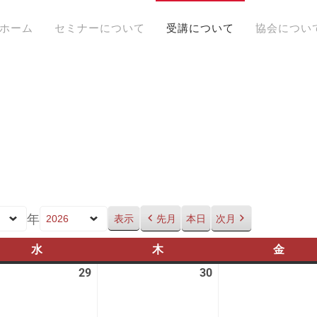
ホーム
セミナーについて
受講について
協会につい
年
先月
本日
次月
水
水
木
木
金
金
曜
曜
曜
29
2026
30
2026
日
日
日
年
年
7
7