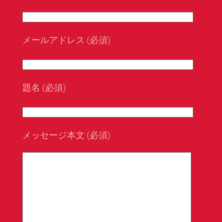
メールアドレス (必須)
題名 (必須)
メッセージ本文 (必須)