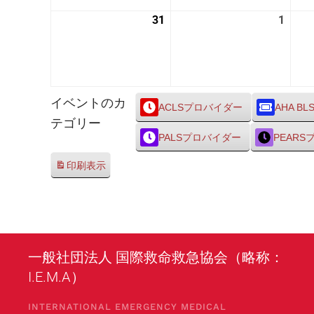
24
25
31
2026
1
2026
日
日
年
年
8
9
月
月
31
1
イベントのカ
日
日
ACLSプロバイダー
AHA BL
テゴリー
PALSプロバイダー
PEAR
印刷
表示
一般社団法人 国際救命救急協会（略称：
I.E.M.A）
INTERNATIONAL EMERGENCY MEDICAL