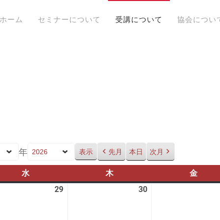
ホーム
セミナーについて
受講について
協会につい
年
先月
本日
次月
水
水
木
木
金
金
曜
曜
曜
29
2026
30
2026
日
日
日
年
年
7
7