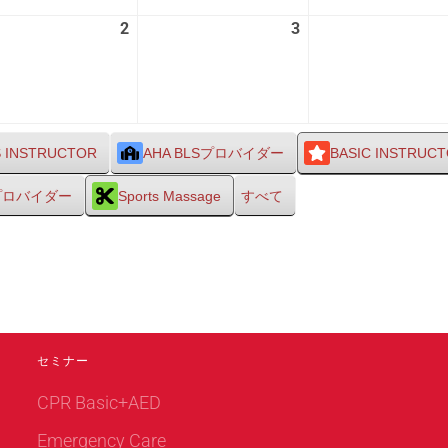
26
27
2
2026
3
2026
日
日
年
年
9
9
月
月
2
3
日
日
S INSTRUCTOR
AHA BLSプロバイダー
BASIC INSTRUC
Sプロバイダー
Sports Massage
すべて
セミナー
CPR Basic+AED
Emergency Care