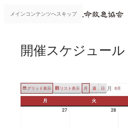
メインコンテンツへスキップ
開催スケジュール
月
グリッド
表示
リスト
表示
月
週
日
月
月
火
火
曜
曜
27
2026
28
2026
日
日
年
年
7
7