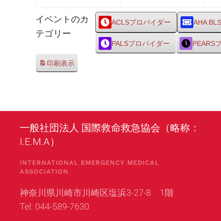
25
26
イベントのカ
日
日
ACLSプロバイダー
AHA BL
テゴリー
PALSプロバイダー
PEAR
印刷
表示
一般社団法人 国際救命救急協会（略称：
I.E.M.A）
INTERNATIONAL EMERGENCY MEDICAL
ASSOCIATION
神奈川県川崎市川崎区塩浜3-27-8 1階
Tel: 044-589-7630