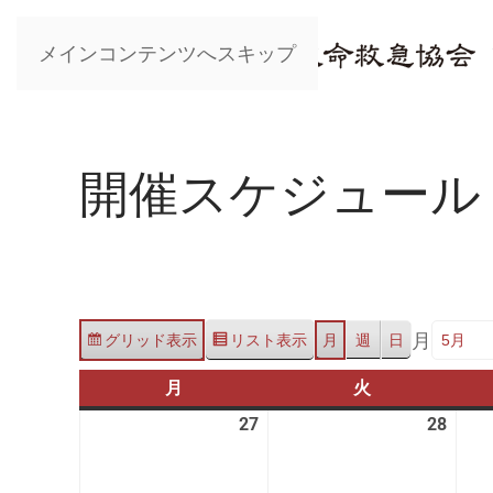
メインコンテンツへスキップ
開催スケジュール
月
グリッド
表示
リスト
表示
月
週
日
月
月
火
火
曜
曜
27
2026
28
2026
日
日
年
年
4
4