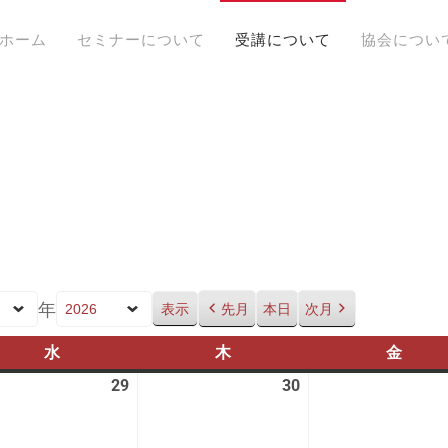
ホーム
セミナーについて
受講について
協会につい
年
先月
本日
次月
水
水
木
木
金
金
曜
曜
曜
29
2026
30
2026
日
日
日
年
年
4
4