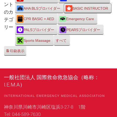
ント
AHA BLSプロバイダー
BASIC INSTRUCTOR
のカ
テゴ
CPR BASIC + AED
Emergency Care
リー
PALSプロバイダー
PEARSプロバイダー
Sports Massage
すべて
印刷
表示
一般社団法人 国際救命救急協会（略称：
I.E.M.A）
INTERNATIONAL EMERGENCY MEDICAL ASSOCIATION
神奈川県川崎市川崎区塩浜3-27-8 1階
Tel: 044-589-7630