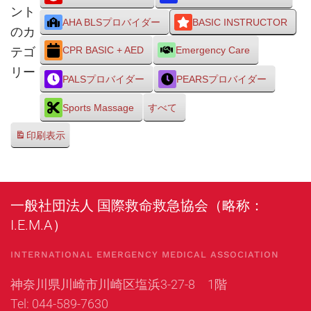
ント
AHA BLSプロバイダー
BASIC INSTRUCTOR
のカ
テゴ
CPR BASIC + AED
Emergency Care
リー
PALSプロバイダー
PEARSプロバイダー
Sports Massage
すべて
印刷
表示
一般社団法人 国際救命救急協会（略称：
I.E.M.A）
INTERNATIONAL EMERGENCY MEDICAL ASSOCIATION
神奈川県川崎市川崎区塩浜3-27-8 1階
Tel: 044-589-7630