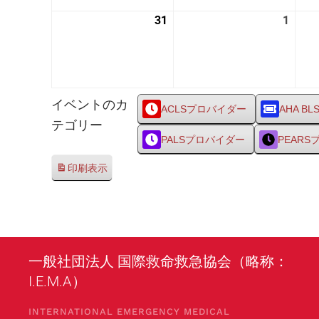
24
25
31
2026
1
2026
日
日
年
年
8
9
月
月
31
1
イベントのカ
日
日
ACLSプロバイダー
AHA BL
テゴリー
PALSプロバイダー
PEAR
印刷
表示
一般社団法人 国際救命救急協会（略称：
I.E.M.A）
INTERNATIONAL EMERGENCY MEDICAL