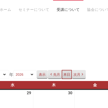
ホーム
セミナーについて
受講について
協会につい
年
先月
本日
次月
水
水
木
木
金
金
曜
曜
曜
29
2026
30
2026
日
日
日
年
年
7
7