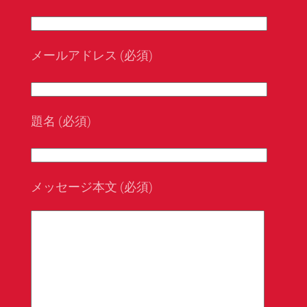
メールアドレス (必須)
題名 (必須)
メッセージ本文 (必須)