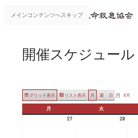
メインコンテンツへスキップ
開催スケジュール
月
グリッド
表示
リスト
表示
月
週
日
月
月
火
火
曜
曜
27
2026
28
2026
日
日
年
年
7
7