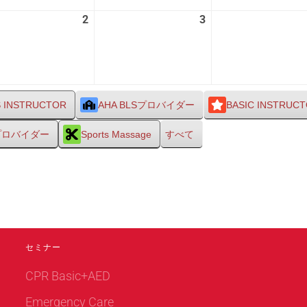
26
27
2
2026
3
2026
日
日
年
年
9
9
月
月
2
3
日
日
S INSTRUCTOR
AHA BLSプロバイダー
BASIC INSTRUC
Sプロバイダー
Sports Massage
すべて
セミナー
CPR Basic+AED
Emergency Care