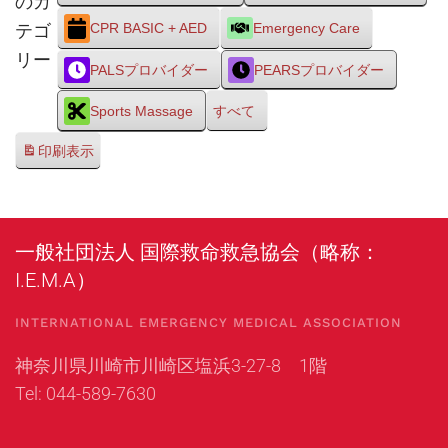
のカ
テゴ
CPR BASIC + AED
Emergency Care
リー
PALSプロバイダー
PEARSプロバイダー
Sports Massage
すべて
印刷
表示
一般社団法人 国際救命救急協会（略称：
I.E.M.A）
INTERNATIONAL EMERGENCY MEDICAL ASSOCIATION
神奈川県川崎市川崎区塩浜3-27-8 1階
Tel: 044-589-7630