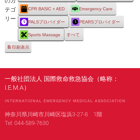
のカ
テゴ
CPR BASIC + AED
Emergency Care
リー
PALSプロバイダー
PEARSプロバイダー
Sports Massage
すべて
印刷
表示
一般社団法人 国際救命救急協会（略称：
I.E.M.A）
INTERNATIONAL EMERGENCY MEDICAL ASSOCIATION
神奈川県川崎市川崎区塩浜3-27-8 1階
Tel: 044-589-7630