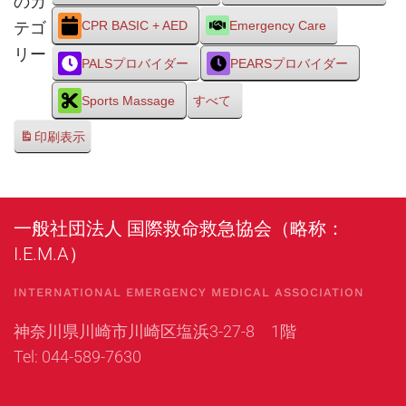
のカ
テゴ
CPR BASIC + AED
Emergency Care
リー
PALSプロバイダー
PEARSプロバイダー
Sports Massage
すべて
印刷
表示
一般社団法人 国際救命救急協会（略称：
I.E.M.A）
INTERNATIONAL EMERGENCY MEDICAL ASSOCIATION
神奈川県川崎市川崎区塩浜3-27-8 1階
Tel: 044-589-7630