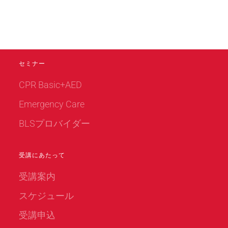
セミナー
CPR Basic+AED
Emergency Care
BLSプロバイダー
受講にあたって
受講案内
スケジュール
受講申込