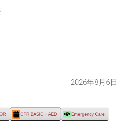
て
2026年8月6日
TOR
CPR BASIC + AED
Emergency Care