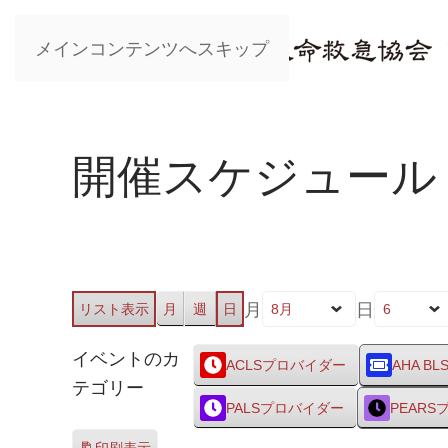
メインコンテンツへスキップ
開催スケジュール
月
日
リスト
表示
月
週
日
イベントのカ
ACLSプロバイダー
AHA BL
テゴリー
PALSプロバイダー
PEAR