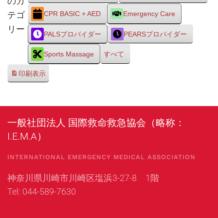
のカ
テゴ
CPR BASIC + AED
Emergency Care
リー
PALSプロバイダー
PEARSプロバイダー
Sports Massage
すべて
印刷
表示
一般社団法人 国際救命救急協会（略称：
I.E.M.A）
INTERNATIONAL EMERGENCY MEDICAL ASSOCIATION
神奈川県川崎市川崎区塩浜3-27-8 1階
Tel: 044-589-7630